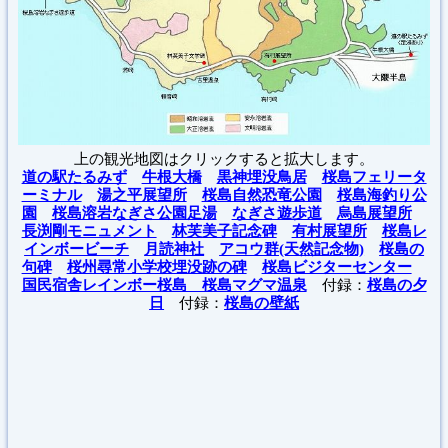
上の観光地図はクリックすると拡大します。
道の駅たるみず
牛根大橋
黒神埋没鳥居
桜島フェリータ
ーミナル
湯之平展望所
桜島自然恐竜公園
桜島海釣り公
園
桜島溶岩なぎさ公園足湯
なぎさ遊歩道
烏島展望所
長渕剛モニュメント
林芙美子記念碑
有村展望所
桜島レ
インボービーチ
月読神社
アコウ群(天然記念物)
桜島の
句碑
桜州尋常小学校埋没跡の碑
桜島ビジターセンター
国民宿舎レインボー桜島 桜島マグマ温泉
付録：
桜島の夕
日
付録：
桜島の壁紙