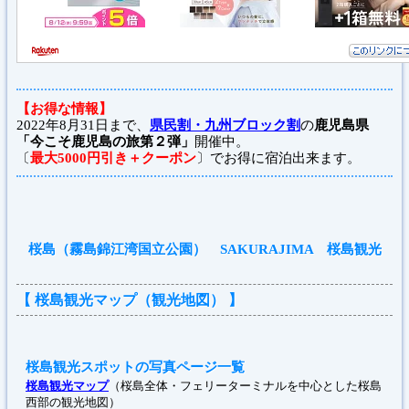
【お得な情報】
2022年8月31日まで、
県民割・九州ブロック割
の
鹿児島県
「今こそ鹿児島の旅第２弾」
開催中。
〔
最大5000円引き＋クーポン
〕でお得に宿泊出来ます。
桜島（霧島錦江湾国立公園） SAKURAJIMA 桜島観光
【 桜島観光マップ（観光地図） 】
桜島観光スポットの写真ページ一覧
桜島観光マップ
（桜島全体・フェリーターミナルを中心とした桜島
西部の観光地図）