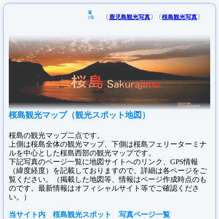
〔
鹿児島観光写真
〕〔
桜島観光写真
〕
桜島観光マップ（観光スポット地図）
桜島の観光マップ二点です。
上側は桜島全体の観光マップ、下側は桜島フェリーターミナ
ルを中心とした桜島西部の観光マップです。
下記写真のページ一覧に地図サイトへのリンク、GPS情報
（緯度経度）を記載しておりますので、詳細は各ページをご
覧ください。（掲載した地図等、情報はページ作成時点のも
のです。最新情報はオフィシャルサイト等でご確認くださ
い。）
当サイト内 桜島観光スポット 写真ページ一覧