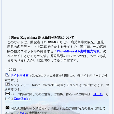
〔
Photo Kagoshima-鹿児島観光写真について
〕
このサイトは、開設者（MORIMORI）が 鹿児島県の観光、鹿児
島県の名所等々・・を写真で紹介するサイトで、同じ南九州の宮崎
県の観光スポット等を紹介する「
PhotoMiyazaki-宮崎観光写真
」の
ペアサイトとなるものです。鹿児島県のコンテンツは、ページもあ
まりありませんが、順次増やしてゆく予定です。
- 2012 －
サイト内検索
（Googleカスタム検索を利用した、当サイト内ページの検
索です。）
リンクフリー twitter facebook Blog等からリンクはご自由にどうぞ。連
絡不要です。
ページ内容に関してのご意見、ご指摘、作者への連絡等は、
メール
も
しくは
GuestBook
で。
写真の無断転載を禁じます。掲載された当方撮影写真の使用に関して
は →
こちら
を参照願います。