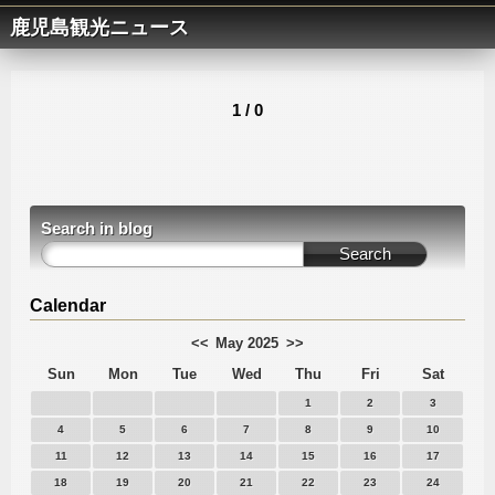
鹿児島観光ニュース
1 / 0
Search in blog
Calendar
<<
May 2025
>>
Sun
Mon
Tue
Wed
Thu
Fri
Sat
1
2
3
4
5
6
7
8
9
10
11
12
13
14
15
16
17
18
19
20
21
22
23
24